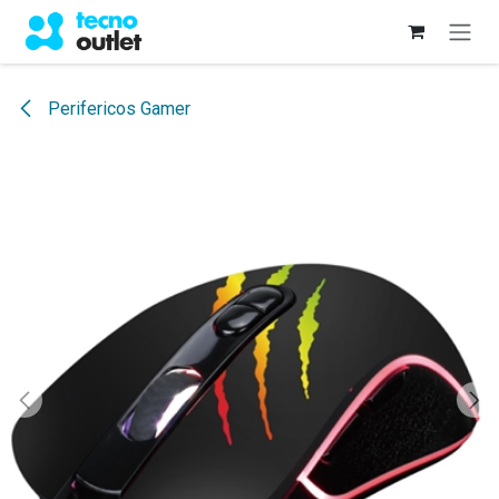
Ir al contenido
Perifericos Gamer