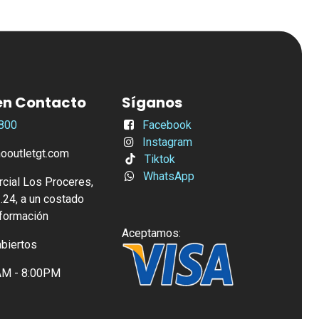
en Contacto
Síganos
800
Facebook
Instagram
outletgt.com
Tiktok
WhatsApp
cial Los Proceres,
.24, a un costado
nformación
Aceptamos:
abiertos
0AM - 8:00PM