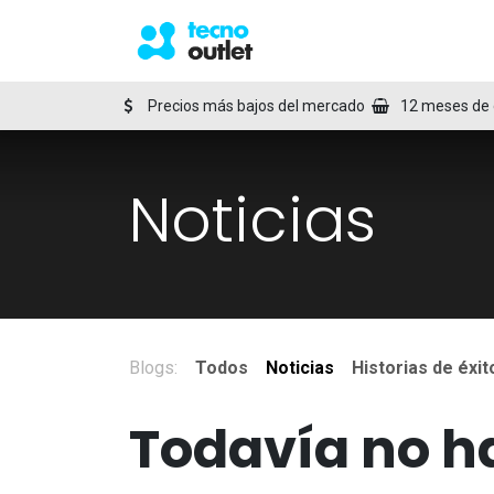
Ir al contenido
Inicio
Tienda
Blog
C
Precios más bajos del mercado
12 meses de 
Noticias
Blogs:
Todos
Noticias
Historias de éxit
Todavía no ha