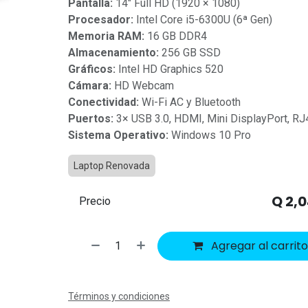
Pantalla:
14" Full HD (1920 × 1080)
Procesador:
Intel Core i5-6300U (6ª Gen)
Memoria RAM:
16 GB DDR4
Almacenamiento:
256 GB SSD
Gráficos:
Intel HD Graphics 520
Cámara:
HD Webcam
Conectividad:
Wi-Fi AC y Bluetooth
Puertos:
3× USB 3.0, HDMI, Mini DisplayPort, RJ
Sistema Operativo:
Windows 10 Pro
Laptop Renovada
Q
2,0
Precio
Agregar al carrito
Términos y condiciones