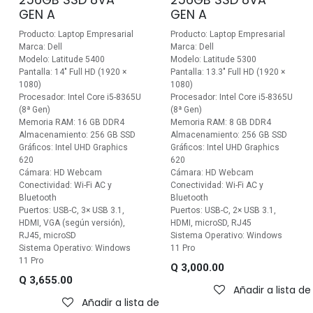
GEN A
GEN A
Producto: Laptop Empresarial
Producto: Laptop Empresarial
Marca: Dell
Marca: Dell
Modelo: Latitude 5400
Modelo: Latitude 5300
Pantalla: 14" Full HD (1920 ×
Pantalla: 13.3" Full HD (1920 ×
1080)
1080)
Procesador: Intel Core i5-8365U
Procesador: Intel Core i5-8365U
(8ª Gen)
(8ª Gen)
Memoria RAM: 16 GB DDR4
Memoria RAM: 8 GB DDR4
Almacenamiento: 256 GB SSD
Almacenamiento: 256 GB SSD
Gráficos: Intel UHD Graphics
Gráficos: Intel UHD Graphics
620
620
Cámara: HD Webcam
Cámara: HD Webcam
Conectividad: Wi-Fi AC y
Conectividad: Wi-Fi AC y
Bluetooth
Bluetooth
Puertos: USB-C, 3× USB 3.1,
Puertos: USB-C, 2× USB 3.1,
HDMI, VGA (según versión),
HDMI, microSD, RJ45
RJ45, microSD
Sistema Operativo: Windows
Sistema Operativo: Windows
11 Pro
11 Pro
Q
3,000.00
Q
3,655.00
Añadir a lista d
Añadir a lista de deseos