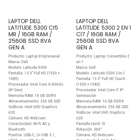
LAPTOP DELL
LAPTOP DELL
LATITUDE 5300 CI5
LATITUDE 5300 2 EN 1
MR / 16GB RAM /
CI7 / 16GB RAM /
256GB SSD 8VA
256GB SSD 8VA
GEN A
GEN A
Producto: Laptop Empresarial
Producto: Laptop Convertible 2
Marca: Dell
en 1
Modelo: Latitude 5300
Marca: Dell
Pantalla: 13.3" Full HD (1920 ×
Modelo: Latitude 5300 2-in-1
1080)
Pantalla: 13.3" Full HD Touch
Procesador: Intel Core i5-8365U
(1920 × 1080)
(8ª Gen)
Procesador: Intel Core i7 8ª
Memoria RAM: 16 GB DDR4
Generación
Almacenamiento: 256 GB SSD
Memoria RAM: 16 GB DDR4
Gráficos: Intel UHD Graphics
Almacenamiento: 256 GB SSD
620
Gráficos: Intel UHD Graphics
Cámara: HD Webcam
620
Conectividad: Wi-Fi AC y
Pantalla táctil: Sí
Bluetooth
Rotación: 360°
Puertos: USB-C, 2× USB 3.1,
Cámara: HD Webcam