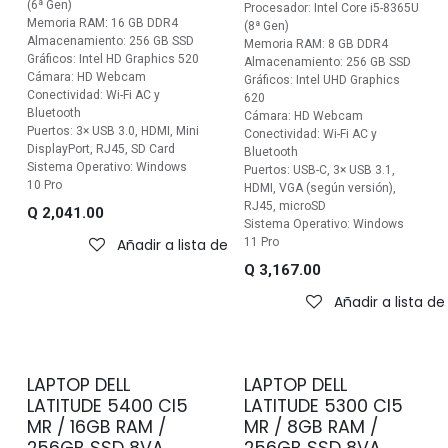
(6ª Gen)
Procesador: Intel Core i5-8365U
Memoria RAM: 16 GB DDR4
(8ª Gen)
Almacenamiento: 256 GB SSD
Memoria RAM: 8 GB DDR4
Gráficos: Intel HD Graphics 520
Almacenamiento: 256 GB SSD
Cámara: HD Webcam
Gráficos: Intel UHD Graphics
Conectividad: Wi-Fi AC y
620
Bluetooth
Cámara: HD Webcam
Puertos: 3× USB 3.0, HDMI, Mini
Conectividad: Wi-Fi AC y
DisplayPort, RJ45, SD Card
Bluetooth
Sistema Operativo: Windows
Puertos: USB-C, 3× USB 3.1,
10 Pro
HDMI, VGA (según versión),
RJ45, microSD
Q
2,041.00
Sistema Operativo: Windows
Añadir a lista de deseos
11 Pro
Q
3,167.00
Añadir a lista d
LAPTOP DELL
LAPTOP DELL
LATITUDE 5400 CI5
LATITUDE 5300 CI5
MR / 16GB RAM /
MR / 8GB RAM /
256GB SSD 8VA
256GB SSD 8VA