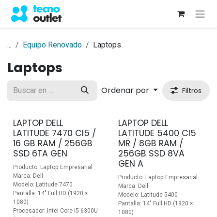
Ir al contenido
...
Equipo Renovado
Laptops
Laptops
Ordenar por
Filtros
LAPTOP DELL
LAPTOP DELL
LATITUDE 7470 CI5 /
LATITUDE 5400 CI5
16 GB RAM / 256GB
MR / 8GB RAM /
SSD 6TA GEN
256GB SSD 8VA
GEN A
Producto: Laptop Empresarial
Marca: Dell
Producto: Laptop Empresarial
Modelo: Latitude 7470
Marca: Dell
Pantalla: 14" Full HD (1920 ×
Modelo: Latitude 5400
1080)
Pantalla: 14" Full HD (1920 ×
Procesador: Intel Core i5-6300U
1080)